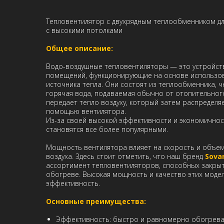
Тепловентилятор с двухрядным теплообменником д
с высокими потолками
Общее описание:
Водо-воздушные тепловентиляторы — это устройст
помещений, функционирующие на основе использов
источника тепла. Они состоят из теплообменника, 
горячая вода, подаваемая обычно от отопительног
передает тепло воздуху, который затем распредел
помощью вентилятора.
Из-за своей высокой эффективности и экономичнос
становятся все более популярными.
Мощность вентилятора влияет на скорость и объе
воздуха. Здесь стоит отметить, что наш бренд
Sova
ассортимент тепловентиляторов, способных закры
обогреве. Высокая мощность и качество этих моде
эффективность.
Основные преимущества:
Эффективность: быстро и равномерно обогрев