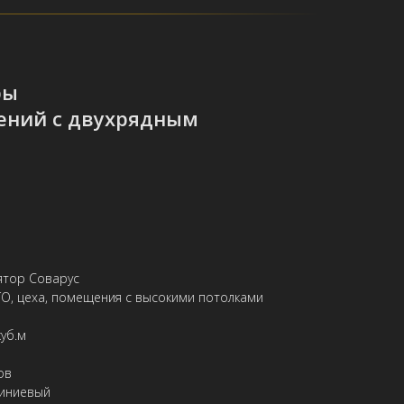
ры
ений с двухрядным
ятор Соварус
ТО, цеха, помещения с высокими потолками
уб.м
ов
иниевый