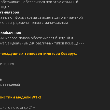
 обслуживать, обеспечивая при этом отличный
 шума.
нтилятора
ра имеют форму крыла самолета для оптимальной
го распределения тепла с минимальным
лообменник
миниевого сплава обеспечивает быстрый и
ovarus идеальным для различных типов помещений.
-воздушных тепловентилятора Соварус:
е здания
ры
х заведений
ристики модели WT-2
шного потока до 21м