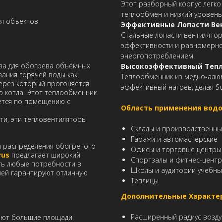
Этот разборный корпус легко
теплообмен и низкий уровень
ля объектов
Эффективные Лопасти Ве
Стальные лопасти вентилято
эффективности и равномерно
энергопотреблением.
ва для обогрева объёмных
Высокоэффективный Теп
ания горячей воды как
Теплообменник из медно-алю
через который прогоняется
эффективный нагрев, делая S
о котла. Этот теплообменник
яется по помещению с
Область применения водо
ти, эти тепловентиляторы
Склады и производственны
Гаражи и автомастерские
м распределения обогретого
Офисы и торговые центры
rus
предлагает широкий
Спортзалы и фитнес-цент
ть любые потребности в
Школы и аудитории учебны
лей гарантируют отличную
Теплицы
Дополнительные Характе
Расширенный радиус возду
ают большие площади.