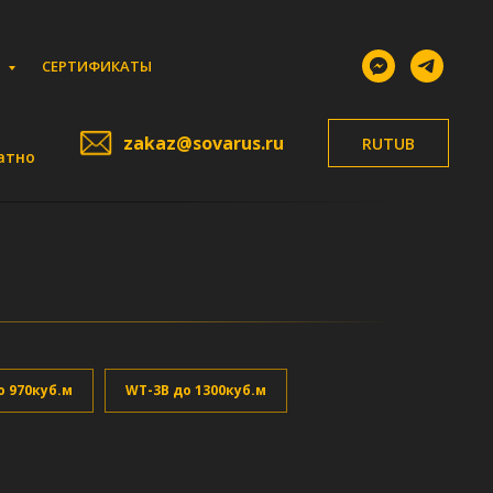
И
СЕРТИФИКАТЫ
zakaz@sovarus.ru
RUTUB
атно
о 970куб.м
WT-3B до 1300куб.м