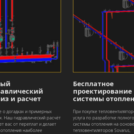
ный
Бесплатное
равлический
проектирование
из и расчет
системы отопле
е о догадках и примерных
При покупке тепловентилятор
х. Наш гидравлический расчёт
услуга по разработке полног
ет вас от переплат и делает
системы отопления на основ
 отопления наиболее
тепловентиляторов Sovarus,