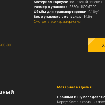
Материал корпуса:
полнотелый вспененн
Размер в упаковке:
В580хШ690хГ390
Объём для транспортировки:
0,16куба
Вес в упаковке с консолью:
16,6кг
Смотреть все характеристики
Х
Материал изделия:
ушный
Прочный и Шумоподавля
Корпус Sovarus сделан из пр