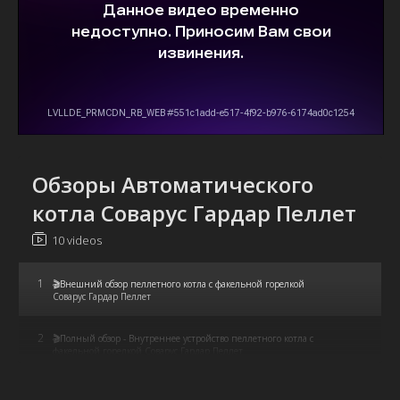
Обзоры Автоматического
котла Соварус Гардар Пеллет
10 videos
1
🎬Внешний обзор пеллетного котла с факельной горелкой
Соварус Гардар Пеллет
2
🎬Полный обзор - Внутреннее устройство пеллетного котла с
факельной горелкой Соварус Гардар Пеллет
3
Что входит в Состав стандартной комплектации пеллетного