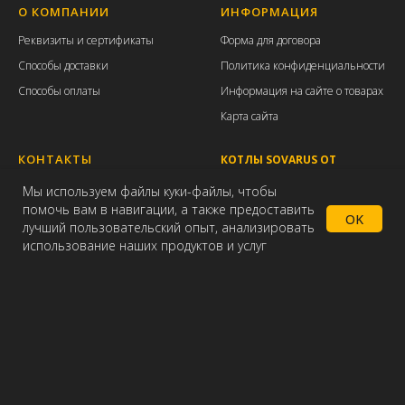
О КОМПАНИИ
ИНФОРМАЦИЯ
Р
еквизиты и с
ертификаты
Форма для договора
Способы доставки
Политика конфиденциальности
Способы оплаты
Информация на сайте о товарах
Карта сайта
КОНТАКТЫ
КОТЛЫ SOVARUS ОТ
ПРОИЗВОДИТЕЛЯ
+7 800 700 02 75 Единый
Мы используем файлы куки-файлы, чтобы
Российский производитель
бесплатный номер для звонков
помочь вам в навигации, а также предоставить
отопительной техники. Для
OK
по России
лучший пользовательский опыт, анализировать
отопления домов,
использование наших продуктов и услуг
Тел./
Max +7 (952) 902 06 10
административных и
Главная
Каталог
Доставка
хозяйственных зданий, теплиц
e-mail: zakaz@vdpro.ru
площадью от 80кв.м до
Пн.-Пт.: 09:00-18:00
9000кв.м. Мощностью от 10кВт
до 900кВт
© 2015-2026г ООО "СОВАРУС" ИНН 5404005620 Вся