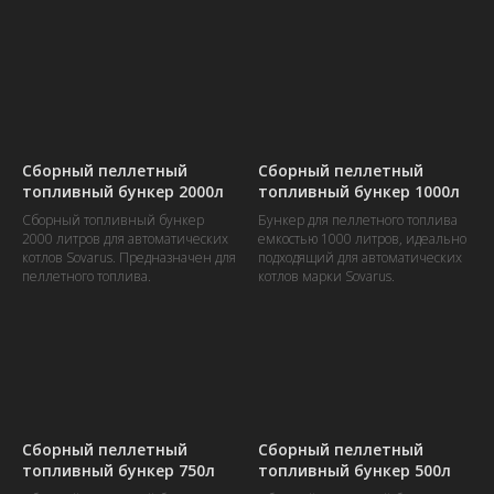
Сборный пеллетный
Сборный пеллетный
топливный бункер 2000л
топливный бункер 1000л
Сборный топливный бункер
Бункер для пеллетного топлива
2000 литров для автоматических
емкостью 1000 литров, идеально
котлов Sovarus. Предназначен для
подходящий для автоматических
пеллетного топлива.
котлов марки Sovarus.
Сборный пеллетный
Сборный пеллетный
топливный бункер 750л
топливный бункер 500л