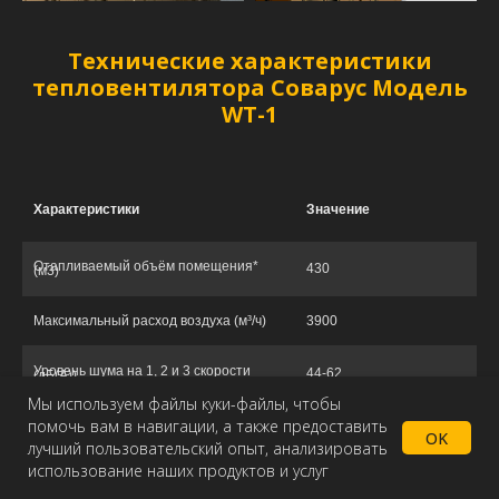
Технические характеристики
тепловентилятора Соварус Модель
WT-1
Характеристики
Значение
Отапливаемый объём помещения*
430
(м3)
Максимальный расход воздуха (м³/ч)
3900
Уровень шума на 1, 2 и 3 скорости
44-62
(дБ(А))
Мы используем файлы куки-файлы, чтобы
помочь вам в навигации, а также предоставить
Рядность теплообменника
1
OK
лучший пользовательский опыт, анализировать
использование наших продуктов и услуг
Главная
Каталог
Доставка
Максимальное рабочее давление
1,6
(МПа)