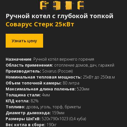
Ручной котел с глубокой топкой
Соварус Стерк 25кВт
Узнать цену
Назначение
: Ручной котёл
верхнего горения
Область применения:
отопление домов, дач, гаражей
Производитель:
Sovarus (Россия)
Номинальная тепловая мощность:
25кВт до 250кв.м
Объем топочной камеры:
80 литра
Максимальная длина поленьев:
520мм
Толщина стали:
4мм
КПД котла:
82%
Топливо:
дрова
,
уголь, торф, брикеты
Диаметр дымохода:
159мм
Размеры ШхГхВ:
520х790х1023
(0,4 куба)
Вес котла в сборе:
190кг