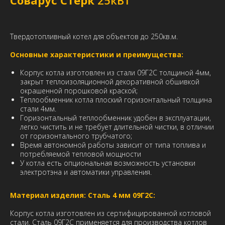
Соварус Стерк
25кВт
8
Видео 5 Как установить термометр на котел Соварус Стерк.
Твердотопливный котел для объектов до 250кв.м.
9
Видео 4 Как установить и настроить регулятор тяги на котел
Соварус Стерк.
Основные характеристики и преимущества:
10
Корпус котла изготовлен из стали 09Г2С толщиной 4мм,
Видео 3 Обзор комплектации котла отопления Соварус
закрыт теплоизоляционной декоративной обшивкой
окрашенной порошковой краской;
11
Видео 2 Распаковка и обзор поддона котла Соварус Стерк.
Теплообменник котла плоский горизонтальный толщина
стали 4мм.
Горизонтальный теплообменник удобен в эксплуатации,
12
Видео 1 Как мы упаковываем котлы отопления для
легко чистить и не требует длительной чистки, в отличии
перевозки. Котлы Соварус.
от горизонтального трубчатого;
Время автономной работы зависит от типа топлива и
13
Обзор возможности и опций котла Соварус Стерк
потребляемой тепловой мощности
У котла есть опциональная возможность установки
электротэна и автоматики управления.
Материал изделия:
Сталь 4 мм 09Г2С:
Корпус котла изготовлен из сертифицированной котловой
стали. Сталь 09Г2С применяется для производства котлов