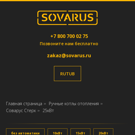
+7 800 700 02 75
Позвоните нам бесплатно
zakaz@sovarus.ru
RUTUB
Главная страница
Ручные котлы отопления
»
»
Соварус Стерк
25кВт
»
без автоматики
10кВт
15кВт
20кВт