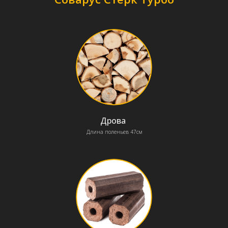
Объём топки
л
80
Максимальная длина поленьев
см
52
Высота загрузочной дверцы
мм
290
Ширина загрузочной дверцы
мм
360
Дрова
Длина поленьев 47см
Диаметр дымохода наружный
мм
159
Максимальное рабочее давление
МПа
0,25