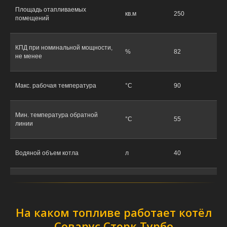
Площадь отапливаемых
кв.м
250
помещений
КПД при номинальной мощности,
%
82
не менее
Макс. рабочая температура
°C
90
Мин. температура обратной
°C
55
линии
Водяной объем котла
л
40
Патрубки подачи и обратной
мм
40
линии
На каком топливе работает котёл
Штуцер слива, Ду
мм
25
Соварус Стерк Турбо