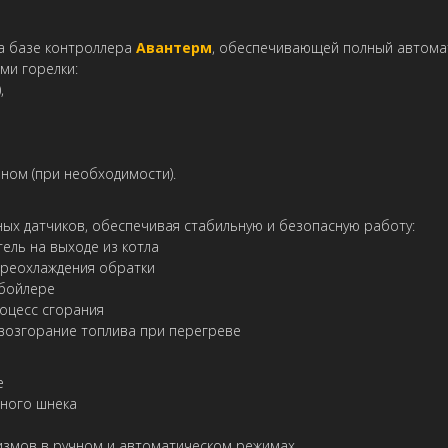
а базе контроллера
Авантерм
, обеспечивающей полный автомат
ми горелки:
,
ном (при необходимости).
ых датчиков, обеспечивая стабильную и безопасную работу:
ель на выходе из котла
реохлаждения обратки
 бойлере
оцесс сгорания
возгорание топлива при перегреве
е
чного шнека
измов в ручном и автоматическом режимах.