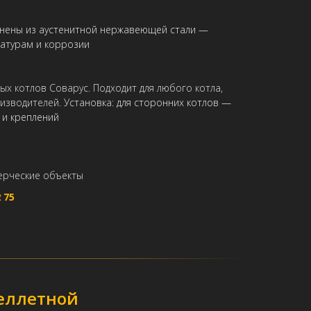
лнены из аустенитной нержавеющей стали —
ратурам и коррозии
ых котлов Соварус. Подходит для любого котла,
оизводителей.
Установка: для сторонних котлов —
 и креплений
ерческие объекты
 75
еллетной