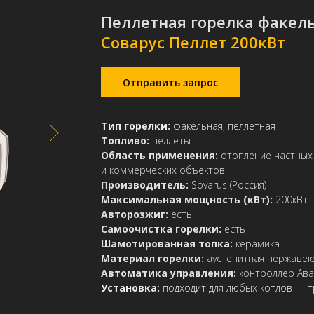
Пеллетная горелка факель
Соварус Пеллет 200кВт
Отправить запрос
Тип горелки:
факельная, пеллетная
Топливо:
пеллеты
Область применения:
отопление частных
и коммерческих объектов
Производитель:
Sovarus (Россия)
Максимальная мощность (кВт):
200кВт
Авторозжиг:
есть
Самоочистка горелки:
есть
Шамотированная топка:
керамика
Материал горелки:
аустенитная нержаве
Автоматика управления:
контроллер Ав
Установка:
подходит для любых котлов — т