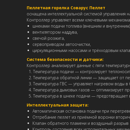
Пеллетная горелка
Соварус Пеллет
оснащена интеллектуальной системой управления н
Контроллер управляет всеми ключевыми механизма
шнеками подачи топлива (внешним и внутренним)
вентилятором наддува,
свечой розжига,
сервоприводом автоочистки,
циркуляционными насосами и трёхходовым клапа
Система безопасности и датчики:
Контроллер анализирует данные с пяти температурн
Температура подачи — контролирует теплоносит
Температура обратной линии — защищает от пе
Температура ГВС — управляет нагревом воды в
Температура дымовых газов — оптимизирует пр
Температура в шнеке подачи — предотвращает 
Интеллектуальная защита:
Автоматическая остановка подачи при перегрев
Отгребание пеллет из приёмной воронки втори
Клапан обратного пламени и воздушный разрыв
Контроль состояния всех исполнительных механ