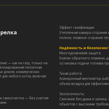
Эффект газификации:
орелка
Утеплённая камера сгорания
полное, плавное сгорание пе
Надёжность и безопаснос
Многоуровневая защита:
Клапан обратного пламени, д
ие — как на газу, только на
остановка подачи топлива пр
тизированная пеллетная
ых домов, коммерческих
Тихая работа:
 для любого котла, включая
Асинхронный вентилятор раб
объём воздуха для эффективн
Экологичность:
и самоочистка — без участия
Сжигание без дыма и запаха, 
ами.
объектов с высокими требова