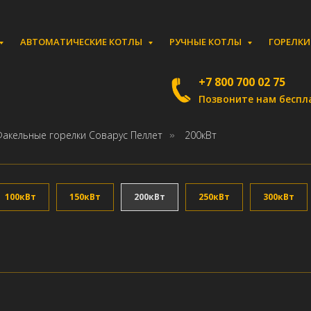
АВТОМАТИЧЕСКИЕ КОТЛЫ
РУЧНЫЕ КОТЛЫ
ГОРЕЛК
+7 800 700 02 75
Позвоните нам беспл
Факельные горелки Соварус Пеллет
200кВт
»
100кВт
150кВт
200кВт
250кВт
300кВт