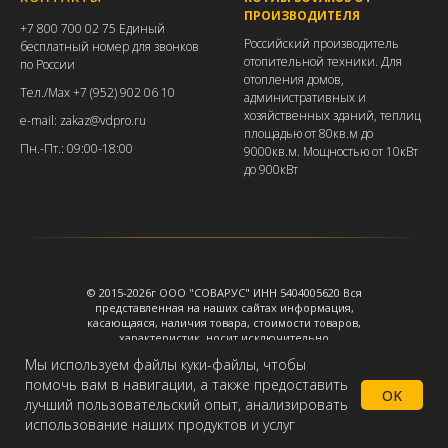
ПРОИЗВОДИТЕЛЯ
+7 800 700 02 75 Единый
Российский производитель
бесплатный номер для звонков
отопительной техники. Для
по России
отопления домов,
Тел./
Max +7 (952) 902 06 10
административных и
хозяйственных зданий, теплиц
e-mail: zakaz@vdpro.ru
площадью от 80кв.м до
Пн.-Пт.: 09:00-18:00
9000кв.м. Мощностью от 10кВт
до 900кВт
© 2015-2026г ООО "СОВАРУС" ИНН 5404005620 Вся
представленная на наших сайтах информация,
касающаяся, наличия товара, стоимости товаров,
характеристик, носит исключительно
информационный характер и ни при каких условиях
Мы используем файлы куки-файлы, чтобы
не является публичной офертой, определяемой
положениями Статьи 437 ГК РФ. Подробней смотрите
помочь вам в навигации, а также предоставить
OK
на странице https://sovarus.ru/info
лучший пользовательский опыт, анализировать
использование наших продуктов и услуг
Главная
Каталог
Доставка