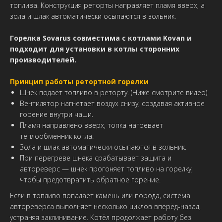
топлива. Конструкция реторты направляет пламя вверх, а
зола и шлак автоматически осыпаются в зольник.
Горелка Sovarus совместима с котлами Kovan и
подходит для установки в котлы сторонних
производителей.
Принцип работы ретортной горелки
Шнек подаёт топливо в реторту. (Ниже смотрите видео)
Вентилятор нагнетает воздух снизу, создавая активное
горение внутри чаши.
Пламя направлено вверх, топка нагревает
теплообменник котла.
Зола и шлак автоматически осыпаются в зольник.
При перегреве шнека срабатывает защита и
автореверс — шнек прогоняет топливо на горелку,
чтобы предотвратить обратное горение.
Если в топливо попадает камень или порода, система
автореверса выполняет несколько циклов вперёд-назад,
устраняя заклинивание. Котёл продолжает работу без