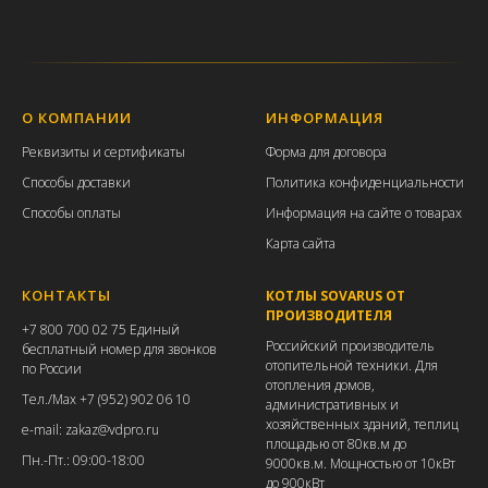
О КОМПАНИИ
ИНФОРМАЦИЯ
Р
еквизиты и с
ертификаты
Форма для договора
Способы доставки
Политика конфиденциальности
Способы оплаты
Информация на сайте о товарах
Карта сайта
КОНТАКТЫ
КОТЛЫ SOVARUS ОТ
ПРОИЗВОДИТЕЛЯ
+7 800 700 02 75 Единый
Российский производитель
бесплатный номер для звонков
отопительной техники. Для
по России
отопления домов,
Тел./
Max +7 (952) 902 06 10
административных и
хозяйственных зданий, теплиц
e-mail: zakaz@vdpro.ru
площадью от 80кв.м до
Пн.-Пт.: 09:00-18:00
9000кв.м. Мощностью от 10кВт
до 900кВт