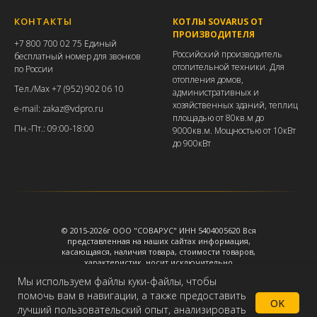
КОНТАКТЫ
КОТЛЫ SOVARUS ОТ
ПРОИЗВОДИТЕЛЯ
+7 800 700 02 75 Единый
Российский производитель
бесплатный номер для звонков
отопительной техники. Для
по России
отопления домов,
Тел./
Max +7 (952) 902 06 10
административных и
хозяйственных зданий, теплиц
e-mail: zakaz@vdpro.ru
площадью от 80кв.м до
Пн.-Пт.: 09:00-18:00
9000кв.м. Мощностью от 10кВт
до 900кВт
© 2015-2026г ООО "СОВАРУС" ИНН 5404005620 Вся
представленная на наших сайтах информация,
касающаяся, наличия товара, стоимости товаров,
характеристик, носит исключительно
информационный характер и ни при каких условиях
Мы используем файлы куки-файлы, чтобы
не является публичной офертой, определяемой
помочь вам в навигации, а также предоставить
положениями Статьи 437 ГК РФ. Подробней смотрите
OK
на странице https://sovarus.ru/info
лучший пользовательский опыт, анализировать